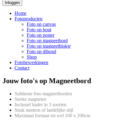
Inloggen
Home
Fotoproducten
Foto op canvas
Foto op hout
Foto op poster
Foto op magneetbord
Foto op magneetblokje
Foto op dibond
Shop
Fotobewerkingen
Contact
Jouw foto's
op Magneetbord
Sublieme foto magneetborden
Sterke magneten
Inclusief kader in 3 soorten
Strak modern of landelijke stijl
Maximaal formaat tot wel 100 x 200cm